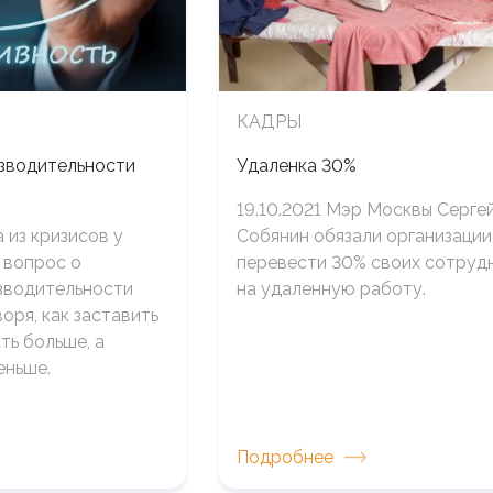
КАДРЫ
зводительности
Удаленка 30%
19.10.2021 Мэр Москвы Серге
 из кризисов у
Собянин обязали организации
 вопрос о
перевести 30% своих сотруд
зводительности
на удаленную работу.
оря, как заставить
ть больше, а
еньше.
Подробнее