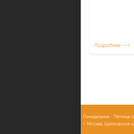
документ ведет 
кадров или спец
табельщик подра
Подробнее
Нумерация
страниц
Понедельник - Пятница c
г. Москва, Щелковское шос