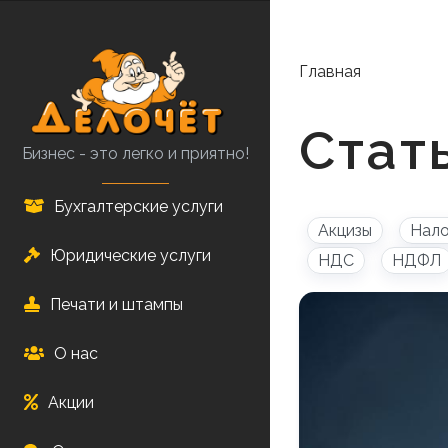
Перейти
к
основному
Главная
содержанию
Стат
Бизнес - это легко и приятно!
Бухгалтерские услуги
Акцизы
Нал
Юридические услуги
НДС
НДФЛ
Печати и штампы
О нас
Акции