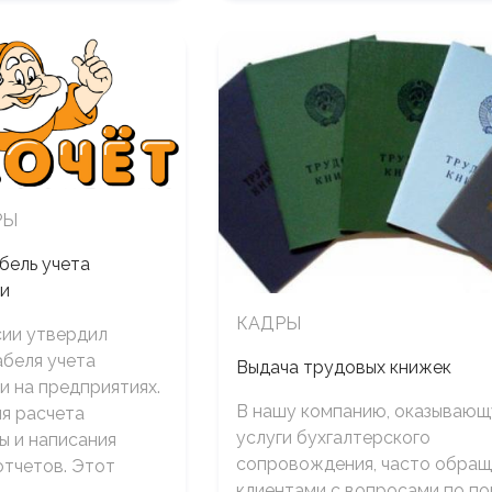
РЫ
бель учета
ни
КАДРЫ
сии утвердил
беля учета
Выдача трудовых книжек
и на предприятиях.
В нашу компанию, оказываю
я расчета
услуги бухгалтерского
ы и написания
сопровождения, часто обра
отчетов. Этот
клиентами с вопросами по п