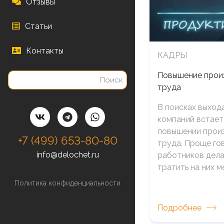
Отзывы
Статьи
Контакты
КАДРЫ
Поиск
Повышение прои
труда
В поисках выхода
компаний встает
повышении прои
+7 (499) 653-80-80
труда. Проще гов
info@delochet.ru
работников дела
тратить на них м
Политика конфиденциальности
Подробнее