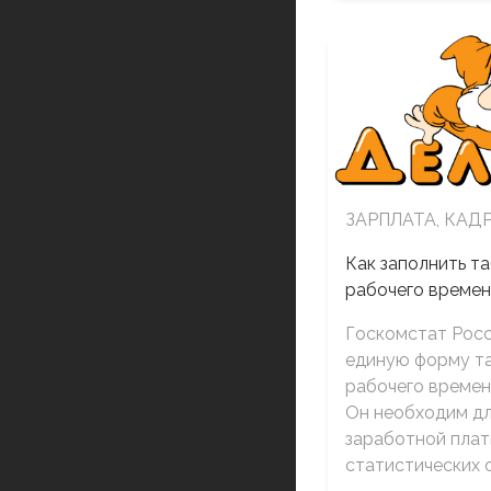
ЗАРПЛАТА, КАД
Как заполнить та
рабочего време
Госкомстат Рос
единую форму та
рабочего времен
Он необходим дл
заработной плат
статистических 