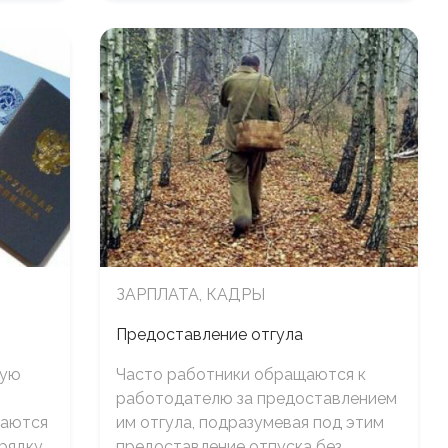
ЗАРПЛАТА, КАДРЫ
Предоставление отгула
щую
Часто работники обращаются к
работодателю за предоставлением
щаются
им отгула, подразумевая под этим
орядку
предоставление отпуска без