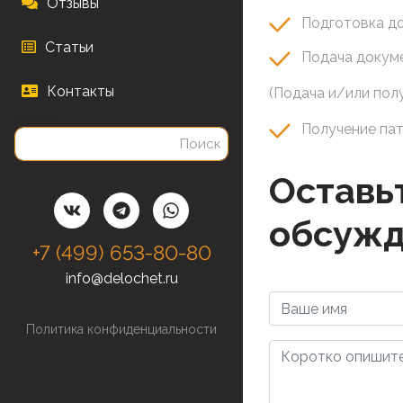
Отзывы
Подготовка до
Статьи
Подача докум
Контакты
(Подача и/или пол
Поиск
Получение пат
Оставьт
обсужд
+7 (499) 653-80-80
info@delochet.ru
Политика конфиденциальности