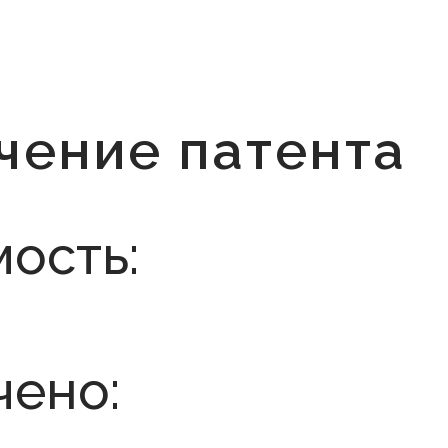
чение патента
ость:
чено: