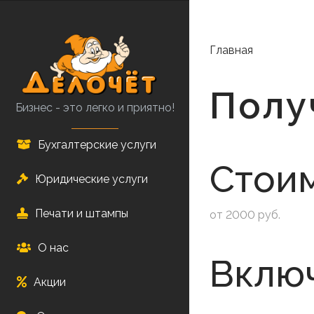
Перейти
к
основному
Главная
содержанию
Полу
Бизнес - это легко и приятно!
Бухгалтерские услуги
Стоим
Юридические услуги
Печати и штампы
от 2000 руб.
О нас
Вклю
Акции