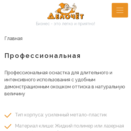
Перейти
к
основному
Бизнес - это легко и приятно!
содержанию
Главная
Профессиональная
Профессиональная оснастка для длительного и
интенсивного использования с удобным
демонстрационным окошком оттиска в натуральную
величину
Тип корпуса: усиленный метало-пластик
Материал клише: Жидкий полимер или лазерная