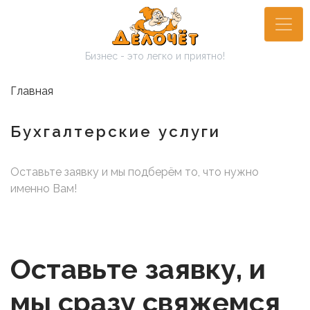
Перейти
к
основному
Бизнес - это легко и приятно!
содержанию
Главная
Бухгалтерские услуги
Оставьте заявку и мы подберём то, что нужно
именно Вам!
Оставьте заявку, и
мы сразу свяжемся