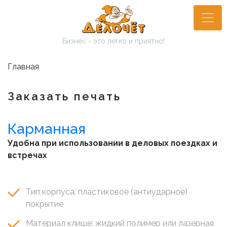
Перейти
к
основному
Бизнес - это легко и приятно!
содержанию
Главная
Заказать печать
Карманная
Удобна при использовании в деловых поездках и
встречах
Тип корпуса: пластиковое (антиударное)
покрытие
Материал клише: жидкий полимер или лазерная