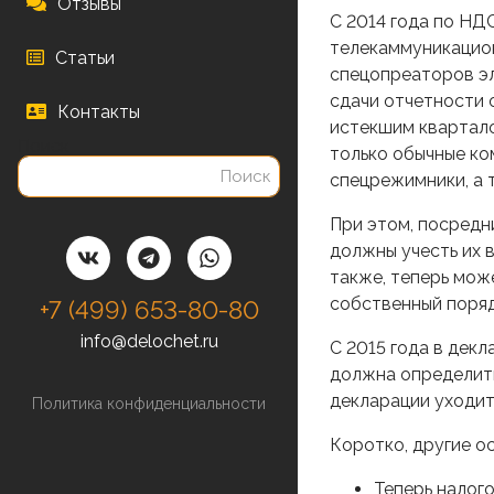
Отзывы
С 2014 года по НД
телекаммуникацион
Статьи
спецопреаторов э
сдачи отчетности 
Контакты
истекшим квартало
Поиск
только обычные ком
спецрежимники, а 
При этом, посредн
должны учесть их 
также, теперь мож
собственный поряд
+7 (499) 653-80-80
info@delochet.ru
С 2015 года в дек
должна определить
декларации уходит
Политика конфиденциальности
Коротко, другие 
Теперь налого