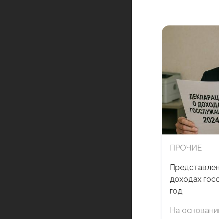
ПРОЧИЕ
Представлен
доходах гос
год
На основани