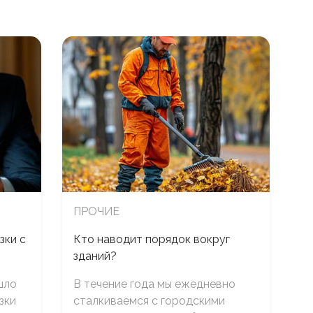
ПРОЧИЕ
зки с
Кто наводит порядок вокруг
зданий?
шло
В течение года мы ежедневно
зки
сталкиваемся с городскими