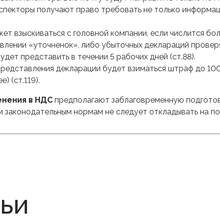
спекторы получают право требовать не только информаци
т взыскиваться с головной компании, если числится боле
влении «уточненок», либо убыточных деклараций провер
дет представить в течении 5 рабочих дней (ст.88).
представления декларации будет взиматься штраф до 100
е) (ст.119).
енения в НДС
предполагают заблаговременную подготов
м законодательным нормам не следует откладывать на по
тьи