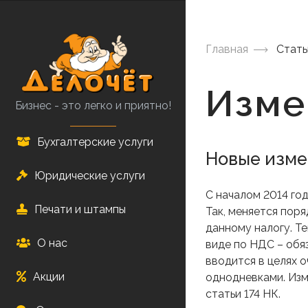
Перейти
к
основному
Главная
Стать
содержанию
Изме
Бизнес - это легко и приятно!
Бухгалтерские услуги
Новые изме
Юридические услуги
С началом 2014 го
Печати и штампы
Так, меняется пор
данному налогу. Т
О нас
виде по НДС – обя
вводится в целях 
Акции
однодневками. Изме
статьи 174 НК.