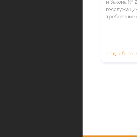
и Закона № 
госслужащих
требование 
Подробнее