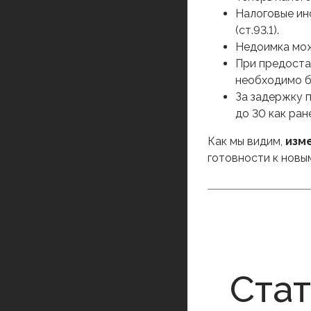
Налоговые ин
(ст.93.1).
Недоимка може
При предоста
необходимо бу
За задержку 
до 30 как ране
Как мы видим,
изм
готовности к новы
Ста