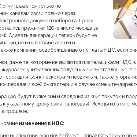
С отчитываются только по
ым каналам связи только через
лектронного документооборота. Сроки
остались прежними (20-е число месяца за
м). Сдавать декларации теперь будут не
пании, но и налоговые агенты и
также компании, освобожденные от уплаты НДС, если они
ики, даже те, которые не являются плательщиками НДС, в
в журналах, учитывающих полученные и выставленные сч
ет составляться к нескольким первичным. Также, у органи
ок передачи всей бухгалтерии в случае смены гендирект
ларацию будут включены и сведения из книг покупок и пр
 к указанному сроку сама налоговая). Исходя из этого, 
 в прошлое.
основные
изменения в НДС
:
вые инспекторы всю почту будут направлять только по ме